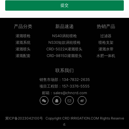
产品分类
新品速递
热销产品
灌溉喷枪
NS40涡轮喷枪
过滤器
灌溉系统
NS30短款涡轮喷枪
喷枪支架
灌溉喷头
CRD-5022A灌溉喷头
灌溉水带
灌溉配套
CRD-9815D灌溉喷头
水肥一体机
联系我们
销售市场部：134-7832-2635
项目工程部：157-3376-5555
邮箱：sales@chncrd.com
冀ICP备2023042100号
Copyright CRD IRRIGATION.COM Rights Reserve
d.