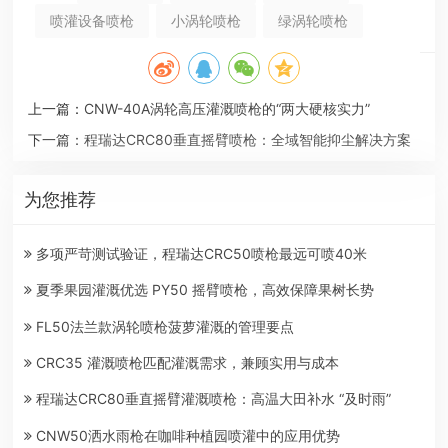
喷灌设备喷枪
小涡轮喷枪
绿涡轮喷枪
上一篇：
CNW-40A涡轮高压灌溉喷枪的“两大硬核实力”
下一篇：
程瑞达CRC80垂直摇臂喷枪：全域智能抑尘解决方案
为您推荐
多项严苛测试验证，程瑞达CRC50喷枪最远可喷40米
夏季果园灌溉优选 PY50 摇臂喷枪，高效保障果树长势
FL50法兰款涡轮喷枪菠萝灌溉的管理要点
CRC35 灌溉喷枪匹配灌溉需求，兼顾实用与成本
程瑞达CRC80垂直摇臂灌溉喷枪：高温大田补水 “及时雨”
CNW50洒水雨枪在咖啡种植园喷灌中的应用优势