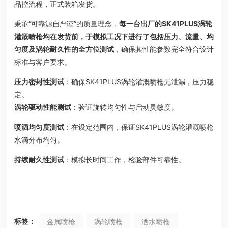
品控流程，正式装箱发货。
秉承“可靠源自严谨”的质量理念，
每一台出厂的SK41PLUS
涡轮
灌溉喷枪
均在发货前，于模拟工况下进行了包括压力、流量、均
匀度及涡轮耐久性的全方位测试
，确保其性能参数完全符合设计
标准与客户要求。
压力密封性测试
：确保SK41PLUS涡轮灌溉喷枪无泄漏，压力稳
定。
涡轮驱动性能测试
：验证旋转均匀性与启动灵敏度。
喷洒均匀度测试
：在设定范围内，保证SK41PLUS涡轮灌溉喷枪
水滴分布均匀。
持续耐久性测试
：模拟长时间工作，检验部件可靠性。
标签：
金属喷枪
涡轮喷枪
洒水喷枪