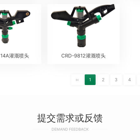
814A灌溉喷头
CRD-9812灌溉喷头
‹‹
1
2
3
4
提交需求或反馈
DEMAND FEEDBACK