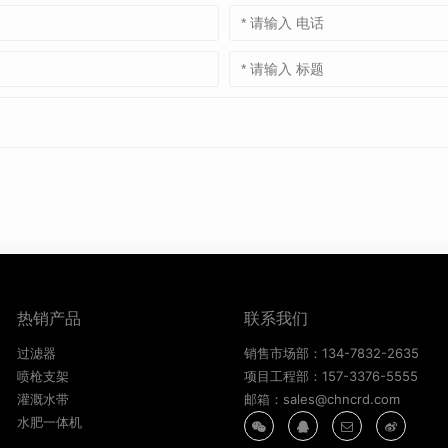
热销产品
联系我们
过滤器
销售市场部：134-7832-2635
喷枪支架
项目工程部：157-3376-5555
灌溉水带
邮箱：sales@chncrd.com
水肥一体机