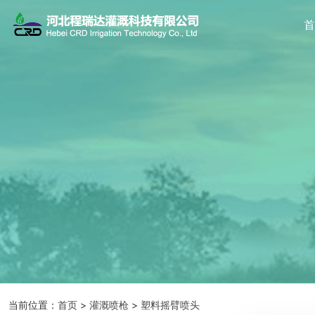
当前位置：
首页
>
灌溉喷枪
>
塑料摇臂喷头