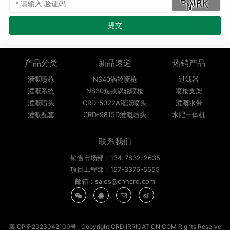
产品分类
新品速递
热销产品
灌溉喷枪
NS40涡轮喷枪
过滤器
灌溉系统
NS30短款涡轮喷枪
喷枪支架
灌溉喷头
CRD-5022A灌溉喷头
灌溉水带
灌溉配套
CRD-9815D灌溉喷头
水肥一体机
联系我们
销售市场部：134-7832-2635
项目工程部：157-3376-5555
邮箱：sales@chncrd.com
冀ICP备2023042100号
Copyright CRD IRRIGATION.COM Rights Reserve