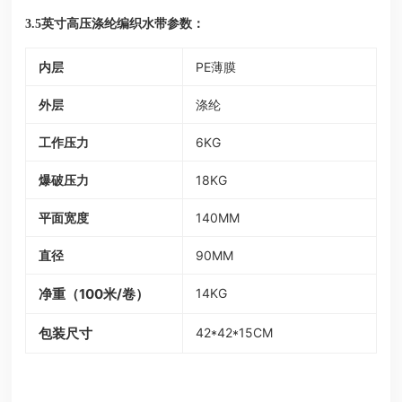
参数：
3.5英寸高压涤纶编织水带
内层
PE薄膜
外层
涤纶
工作压力
6KG
爆破压力
18KG
平面宽度
140MM
直径
90MM
净重（100米/卷）
14KG
包装尺寸
42*42*15CM