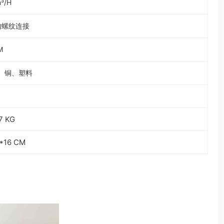
³/H
”内螺纹连接
M
、铜、塑料
.7 KG
*16 CM