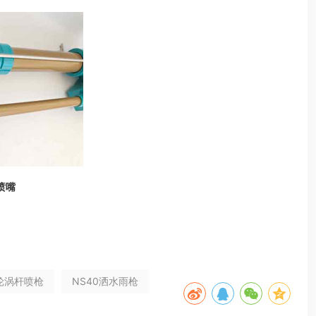
喷嘴
涡轮涡杆喷枪
NS40洒水雨枪