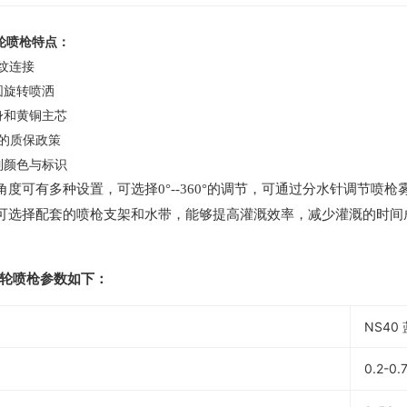
涡轮喷枪特点：
内螺纹连接
半圆旋转喷洒
机身和黄铜主芯
件的质保政策
定制颜色与标识
角度可有多种设置，可选择0°--360°的调节，可通过分水针调节
可选择配套的喷枪支架和水带，能够提高灌溉效率，减少灌溉的时间
涡轮喷枪参数如下：
NS40
0.2-0.