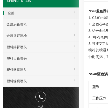
SPRINKLER-GUN
NS40蓝色
全部
1. G2.0”
金属涡轮喷枪
2. 全圆或
3. 铝合金
金属摇臂喷枪
4. 3年有条
5. 可接受
塑料摇臂喷头
喷枪的喷洒
蚀耐高温，
塑料齿轮喷头
塑料微喷喷头
NS40蓝色
塑料蝶喷喷头
型号
工作压力
电话