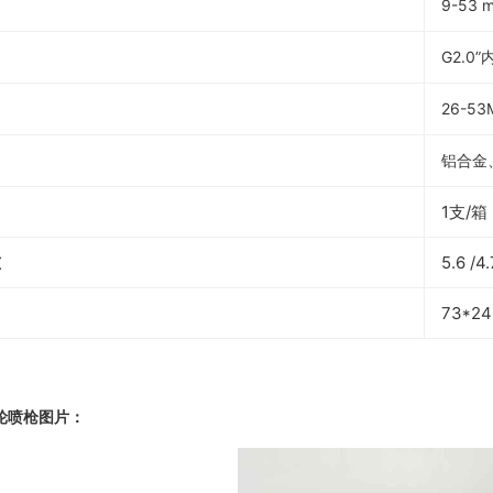
9-53 m
G2.0
26-53
铝合金
1支/箱
重
5.6 /4
73*24
图片：
涡轮喷枪