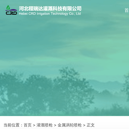
当前位置：
首页
>
灌溉喷枪
>
金属涡轮喷枪
> 正文