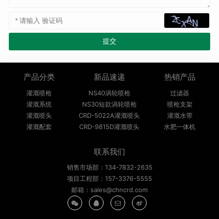
产品分类
新品速递
热销产品
灌溉喷枪
NS40涡轮喷枪
过滤器
灌溉系统
NS30短款涡轮喷枪
喷枪支架
灌溉喷头
CRD-5022A灌溉喷头
灌溉水带
灌溉配套
CRD-9815D灌溉喷头
水肥一体机
联系我们
销售市场部：134-7832-2635
项目工程部：157-3376-5555
邮箱：sales@chncrd.com